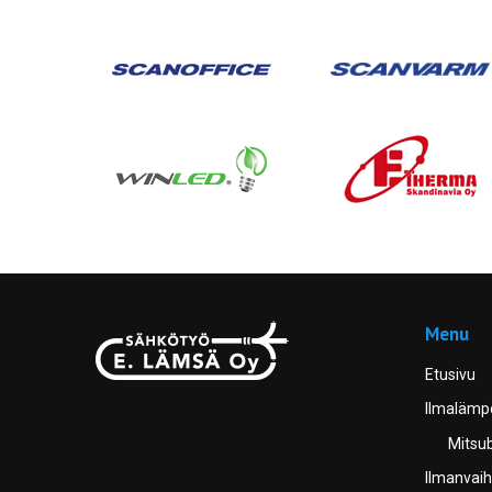
Menu
Etusivu
Ilmaläm
Mitsub
Ilmanvaih