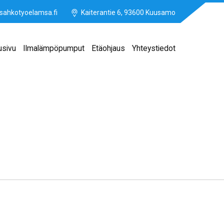
sahkotyoelamsa.fi
Kaiterantie 6, 93600 Kuusamo
usivu
Ilmalämpöpumput
Etäohjaus
Yhteystiedot