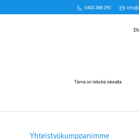
0400 388 390
info@
Et
Tämä on tekstiä oikealla
Yhteistyökumppanimme