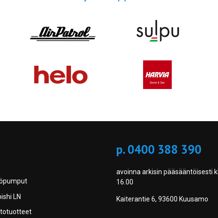
p. 0400 388 390
avoinna arkisin pääsääntöisesti k
pöpumput
16.00
ishi LN
Kaiterantie 6, 93600 Kuusamo
totuotteet