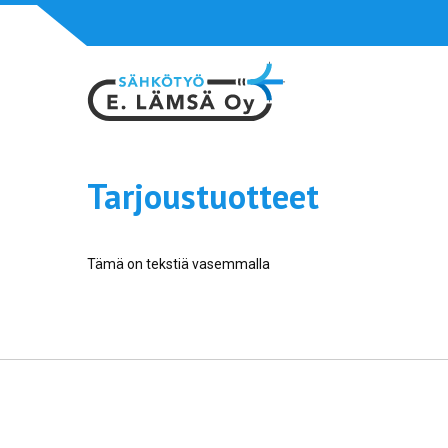
Siirry
suoraan
Tarjoustuotteet
sisältöön
Tämä on tekstiä vasemmalla