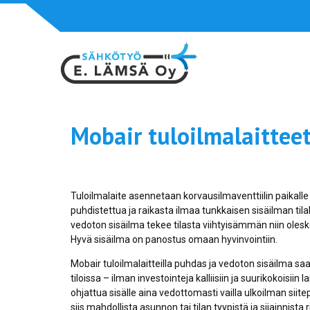
Siirry
suoraan
Mobair tuloilmalaittee
sisältöön
Tuloilmalaite asennetaan korvausilmaventtiilin paikal
puhdistettua ja raikasta ilmaa tunkkaisen sisäilman til
vedoton sisäilma tekee tilasta viihtyisämmän niin oles
Hyvä sisäilma on panostus omaan hyvinvointiin.
Mobair tuloilmalaitteilla puhdas ja vedoton sisäilma saa
tiloissa – ilman investointeja kalliisiin ja suurikokoisiin l
ohjattua sisälle aina vedottomasti vailla ulkoilman siite
siis mahdollista asunnon tai tilan tyypistä ja sijainnist