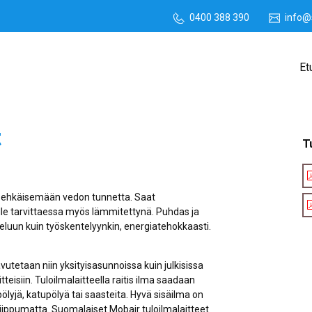
0400 388 390
info@
Et
t
T
le ehkäisemään vedon tunnetta. Saat
alle tarvittaessa myös lämmitettynä. Puhdas ja
keluun kuin työskentelyynkin, energiatehokkaasti.
vutetaan niin yksityisasunnoissa kuin julkisissa
aitteisiin. Tuloilmalaitteella raitis ilma saadaan
pölyjä, katupölyä tai saasteita. Hyvä sisäilma on
a riippumatta. Suomalaiset Mobair tuloilmalaitteet