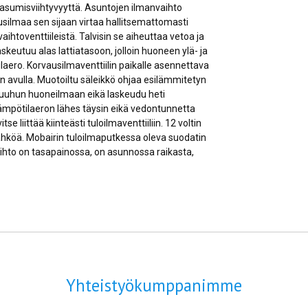
 asumisviihtyvyyttä. Asuntojen ilmanvaihto
ausilmaa sen sijaan virtaa hallitsemattomasti
ihtoventtiileistä. Talvisin se aiheuttaa vetoa ja
keutuu alas lattiatasoon, jolloin huoneen ylä- ja
laero. Korvausilmaventtiilin paikalle asennettava
 avulla. Muotoiltu säleikkö ohjaa esilämmitetyn
i muuhun huoneilmaan eikä laskeudu heti
lämpötilaeron lähes täysin eikä vedontunnetta
e liittää kiinteästi tuloilmaventtiiliin. 12 voltin
 sähköä. Mobairin tuloilmaputkessa oleva suodatin
aihto on tasapainossa, on asunnossa raikasta,
Yhteistyökumppanimme