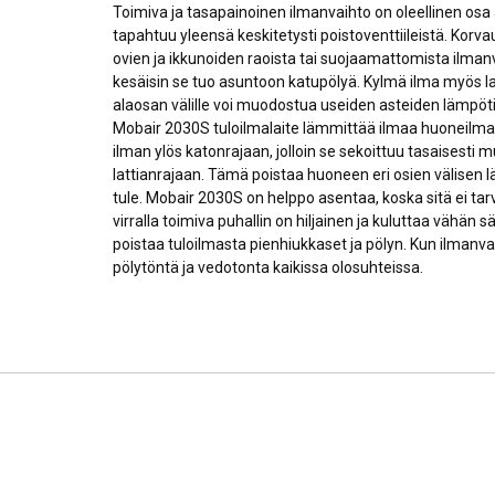
Toimiva ja tasapainoinen ilmanvaihto on oleellinen osa
tapahtuu yleensä keskitetysti poistoventtiileistä. Korv
ovien ja ikkunoiden raoista tai suojaamattomista ilmanva
kesäisin se tuo asuntoon katupölyä. Kylmä ilma myös las
alaosan välille voi muodostua useiden asteiden lämpöti
Mobair 2030S tuloilmalaite lämmittää ilmaa huoneilman
ilman ylös katonrajaan, jolloin se sekoittuu tasaisest
lattianrajaan. Tämä poistaa huoneen eri osien välisen 
tule. Mobair 2030S on helppo asentaa, koska sitä ei tarvits
virralla toimiva puhallin on hiljainen ja kuluttaa vähän
poistaa tuloilmasta pienhiukkaset ja pölyn. Kun ilmanv
pölytöntä ja vedotonta kaikissa olosuhteissa.