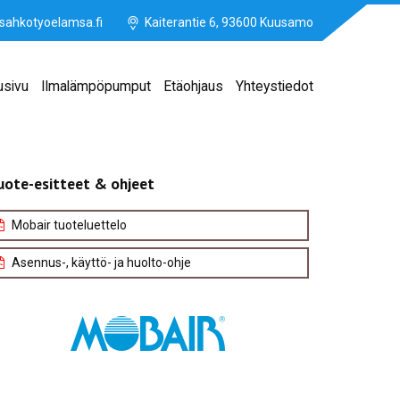
sahkotyoelamsa.fi
Kaiterantie 6, 93600 Kuusamo
usivu
Ilmalämpöpumput
Etäohjaus
Yhteystiedot
uote-esitteet & ohjeet
Mobair tuoteluettelo
Asennus-, käyttö- ja huolto-ohje