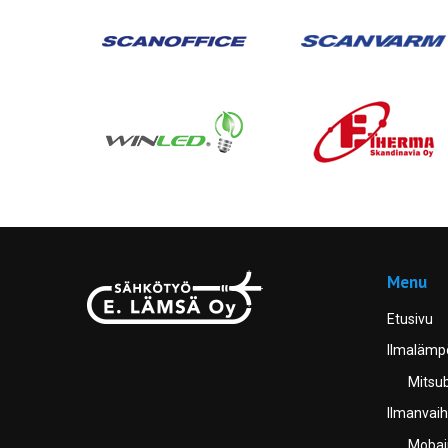
Menu
Etusivu
Ilmaläm
Mitsub
Ilmanvaih
Mobair